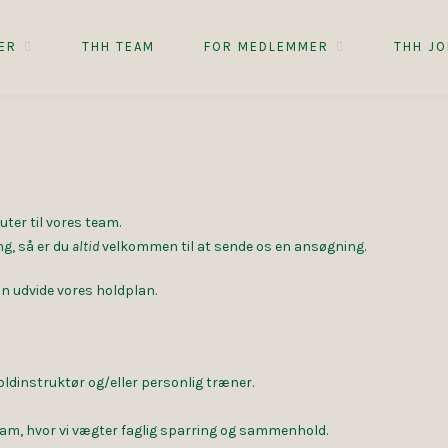
ER
THH TEAM
FOR MEDLEMMER
THH JO
ter til vores team.
ng, så er du
altid
velkommen til at sende os en ansøgning.
kan udvide vores holdplan.
ldinstruktør og/eller personlig træner.
t team, hvor vi vægter faglig sparring og sammenhold.