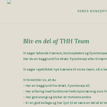
VORES KONCEPT
Bliv en del af THH Team
Vi søger løbende trænere, kostvejledere og fysioterapeu
Har du en baggrund fra Idræt, Fysioterapi eller Ernæri
Vi søger i øjeblikket nye trænere til vores team, så vi 
Vi forestiller os, at du:
– Har en baggrund fra Idræt, Fysioterapi ell.
– Har erfaring med funktionel helkropstræning som ho
– Har god energi og elsker at motivere andre.
– Er en god kollega og har lyst til at være en del af e