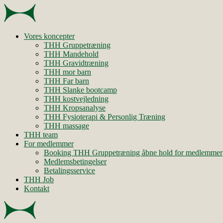
Vores koncepter
THH Gruppetræning
THH Mandehold
THH Gravidtræning
THH mor barn
THH Far barn
THH Slanke bootcamp
THH kostvejledning
THH Kropsanalyse
THH Fysioterapi & Personlig Træning
THH massage
THH team
For medlemmer
Booking THH Gruppetræning åbne hold for medlemmer
Medlemsbetingelser
Betalingsservice
THH Job
Kontakt