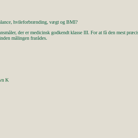
alance, hvileforbrænding, vægt og BMI?
ler, der er medicinsk godkendt klasse III. For at få den mest præcise m
nden målingen frarådes.
avn K